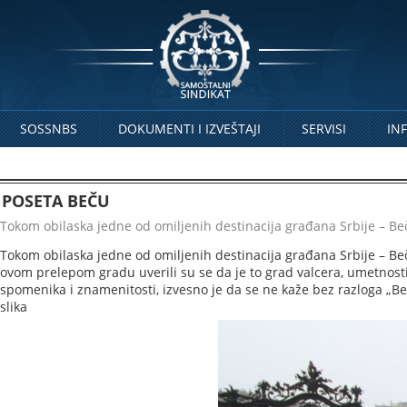
SOSSNBS
DOKUMENTI I IZVEŠTAJI
SERVISI
IN
POSETA BEČU
Tokom obilaska jedne od omiljenih destinacija građana Srbije – Be
Tokom obilaska jedne od omiljenih destinacija građana Srbije – Be
ovom prelepom gradu uverili su se da je to grad valcera, umetnosti
spomenika i znamenitosti, izvesno je da se ne kaže bez razloga „B
slika