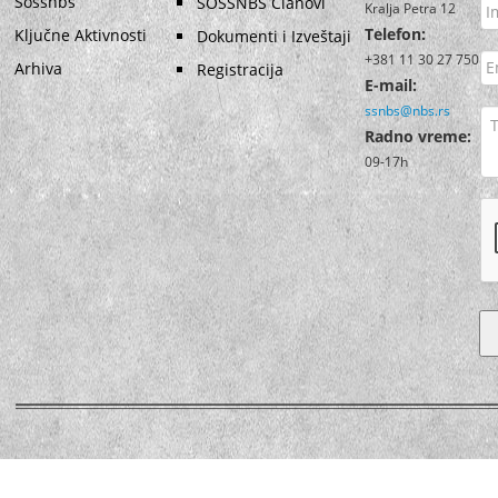
Sossnbs
SOSSNBS Članovi
Kralja Petra 12
Telefon:
Ključne Aktivnosti
Dokumenti i Izveštaji
+381 11 30 27 750
Arhiva
Registracija
E-mail:
ssnbs@nbs.rs
Radno vreme:
09-17h