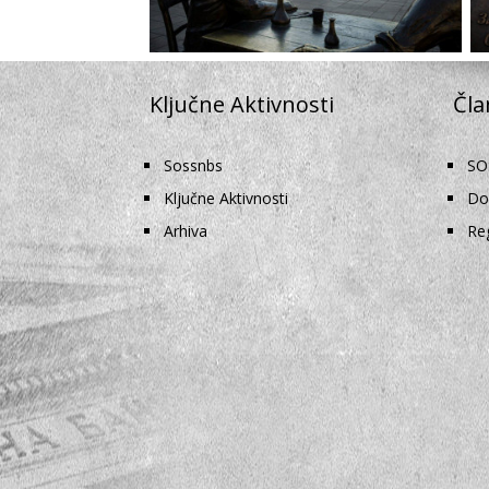
Ključne Aktivnosti
Čla
Sossnbs
SO
Ključne Aktivnosti
Dok
Arhiva
Reg