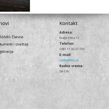
novi
Kontakt
Adresa:
SSNBS Članovi
Kralja Petra 12
Telefon:
umenti i Izveštaji
+381 11 30 27 750
istracija
E-mail:
ssnbs@nbs.rs
Radno vreme:
09-17h