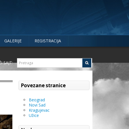
GALERIJE
REGISTRACIJA
I SAJT:
Povezane stranice
Beograd
Novi Sad
Kragujevac
Užice